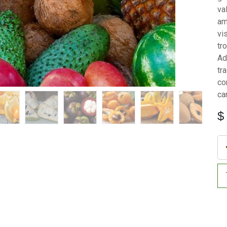
va
am
vi
tr
Ad
tr
co
ca