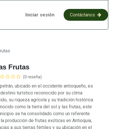
Iniciar sesión
​​C​​on​​​​​​​​tácta​​​​​​​​​​​​​​​​​​​​​​no​​​​s​​
rutas
as Frutas
(0 reseña)
petrán, ubicado en el occidente antioqueño, es
 destino turístico reconocido por su clima
lido, su riqueza agrícola y su tradición histórica.
nocido como la tierra del sol y las frutas, este
nicipio se ha consolidado como un referente
 la producción de frutas exóticas en Antioquia,
acias a sus tierras fértiles y su ubicación en el