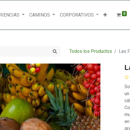
0
RIENCIAS
CAMINOS
CORPORATIVOS
Todos los Productos
Las F
L
So
un
cá
Co
mu
en
gr