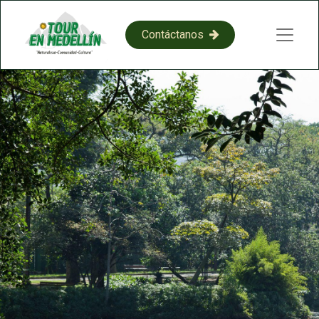
​​C​​on​​​​​​​​tácta​​​​​​​​​​​​​​​​​​​​​​no​​​​s​​