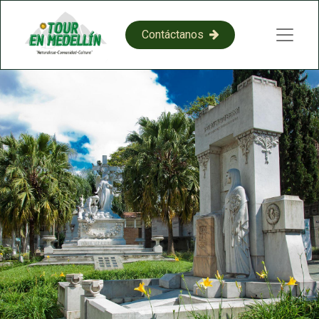
​​C​​on​​​​​​​​tácta​​​​​​​​​​​​​​​​​​​​​​no​​​​s​​