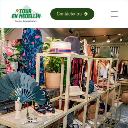
​​C​​on​​​​​​​​tácta​​​​​​​​​​​​​​​​​​​​​​no​​​​s​​